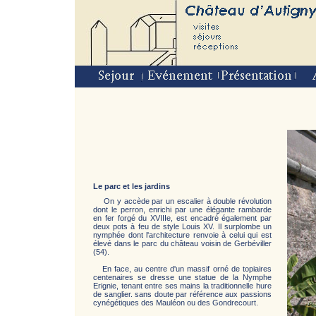
Le parc et les jardins
On y accède par un escalier à double révolution
dont le perron, enrichi par une élégante rambarde
en fer forgé du XVIIIe, est encadré également par
deux pots à feu de style Louis XV. Il surplombe un
nymphée dont l'architecture renvoie à celui qui est
élevé dans le parc du château voisin de Gerbéviller
(54).
En face, au centre d'un massif orné de topiaires
centenaires se dresse une statue de la Nymphe
Erignie, tenant entre ses mains la traditionnelle hure
de sanglier. sans doute par référence aux passions
cynégétiques des Mauléon ou des Gondrecourt.