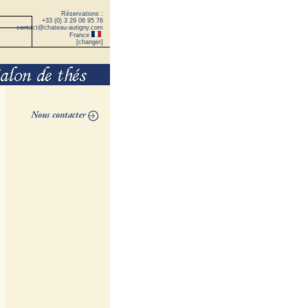
Réservations :
+33 (0) 3 29 06 95 76
contact@chateau-autigny.com
France
[
changer
]